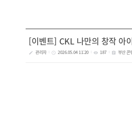
[이벤트] CKL 나만의 창작 
관리자
2026.05.04 11:20
187
부산 콘
create
access_time
visibility
assignment