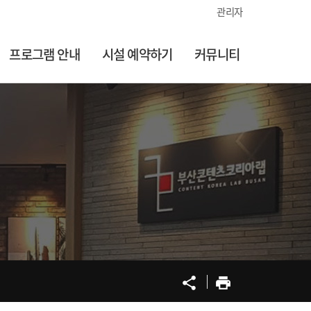
관리자
프로그램 안내
시설 예약하기
커뮤니티
공유
프린트
share
print