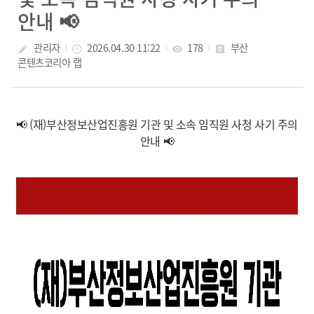
안내 📢
관리자
2026.04.30 11:22
178
부산
create
access_time
visibility
assignment
콘텐츠코리아 랩
📢 (재)부산정보산업진흥원 기관 및 소속 임직원 사청 사기 주의
안내 📢