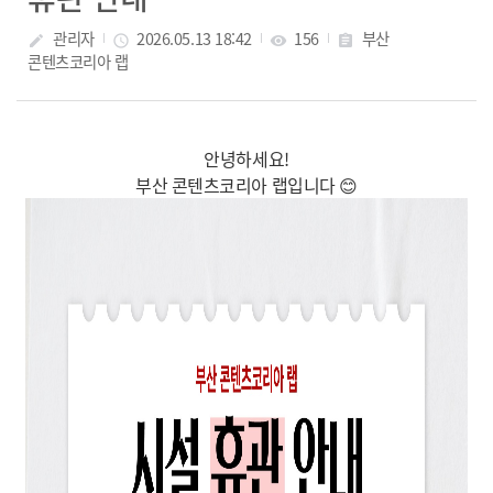
관리자
2026.05.13 18:42
156
부산
create
access_time
visibility
assignment
콘텐츠코리아 랩
안녕하세요!
부산 콘텐츠
코리아 랩입니다 😊