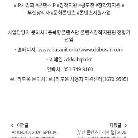
#IP사업화 #콘텐츠IP #창작지원 #공모전 #창작자지원 #
부산창작자 #문화콘텐츠 #콘텐츠지원사업
사업담당자 문의처 : 융복합콘텐츠단 콘텐츠창작지원팀 전형기
선임
- 홈페이지 : www.busanit.or.kr/www.ckibusan.com
- 이메일 :
ckl@bipa.kr
-연락처 : 051-749-9160
e나라도움 문의처 : e나라도움 사용자 지원센터(1670-9595)
이전글
다음글
navigate_before
navigate_next
📢 KNOCK 2026 SPECIAL
[부산 콘텐츠코리아 랩] 2026