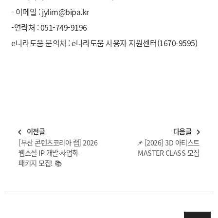
- 이메일 : jylim@bipa.kr
-연락처 : 051-749-9196
e나라도움 문의처 : e나라도움 사용자 지원센터(1670-9595)
이전글
다음글
navigate_before
navigate_next
[부산 콘텐츠코리아 랩] 2026
📌 [2026] 3D 아티스트
웹소설 IP 개발·사업화
MASTER CLASS 모집
패키지 모집! 📚