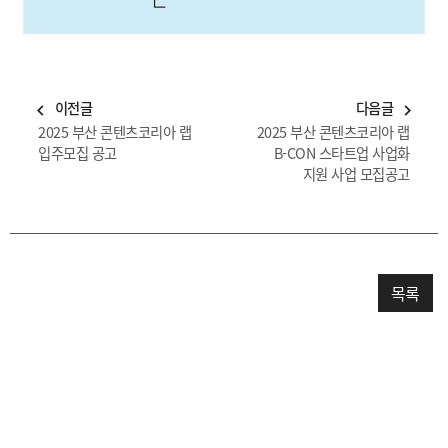
이전글
다음글
navigate_before
navigate_next
2025 부산 콘텐츠코리아 랩
2025 부산 콘텐츠코리아 랩
입주모집 공고
B-CON 스타트업 사업화
지원 사업 모집공고
목록