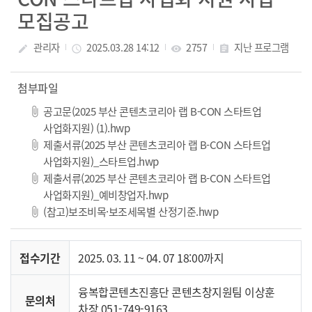
모집공고
관리자
2025.03.28 14:12
2757
지난 프로그램
create
access_time
visibility
assignment
첨부파일
공고문(2025 부산 콘텐츠코리아 랩 B-CON 스타트업
사업화지원) (1).hwp
제출서류(2025 부산 콘텐츠코리아 랩 B-CON 스타트업
사업화지원)_스타트업.hwp
제출서류(2025 부산 콘텐츠코리아 랩 B-CON 스타트업
사업화지원)_예비창업자.hwp
(참고)보조비목·보조세목별 산정기준.hwp
접수기간
2025. 03. 11 ~ 04. 07 18:00까지
융복합콘텐츠진흥단 콘텐츠창지원팀 이상훈
문의처
차장 051-749-9163