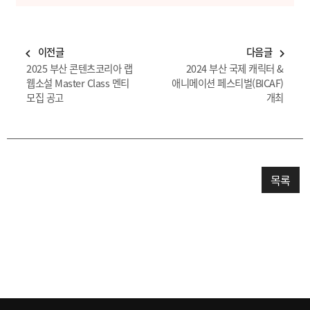
이전글
다음글
navigate_before
navigate_next
2025 부산 콘텐츠코리아 랩
2024 부산 국제 캐릭터 &
웹소설 Master Class 멘티
애니메이션 페스티벌(BICAF)
모집 공고
개최
목록