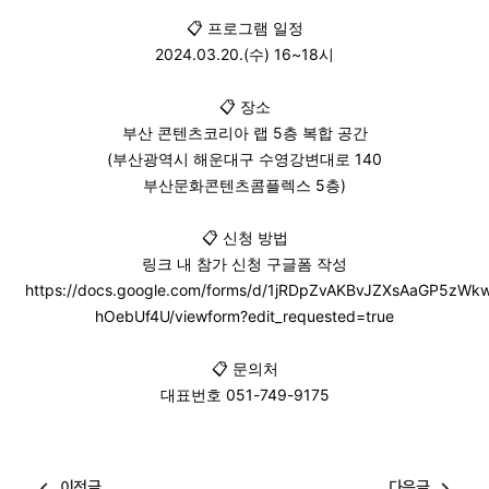
📋 프로그램 일정
2024.03.20.(수) 16~18시
📋 장소
부산 콘텐츠코리아 랩 5층 복합 공간
(부산광역시 해운대구 수영강변대로 140
부산문화콘텐츠콤플렉스 5층)
📋 신청 방법
링크 내 참가 신청 구글폼 작성
https://docs.google.com/forms/d/1jRDpZvAKBvJZXsAaGP5z
hOebUf4U/viewform?edit_requested=true
📋 문의처
대표번호 051-749-9175
이전글
다음글
navigate_before
navigate_next