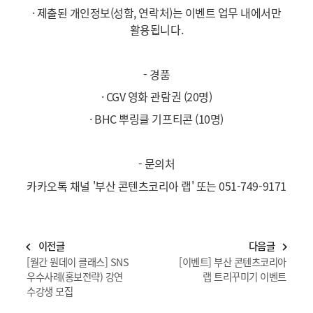
· 제출된 개인정보(성함, 연락처)는 이벤트 업무 내에서만
활용됩니다.
- 경품
· CGV 영화 관람권 (20명)
· BHC 뿌링클 기프티콘 (10명)
- 문의처
카카오톡 채널 '부산 콘텐츠코리아 랩' 또는 051-749-9171
이전글
다음글
navigate_before
navigate_next
[월간 원데이 클래스] SNS
[이벤트] 부산 콘텐츠코리아
우수사례(홍보전략) 강연
랩 트리꾸미기 이벤트
수강생 모집