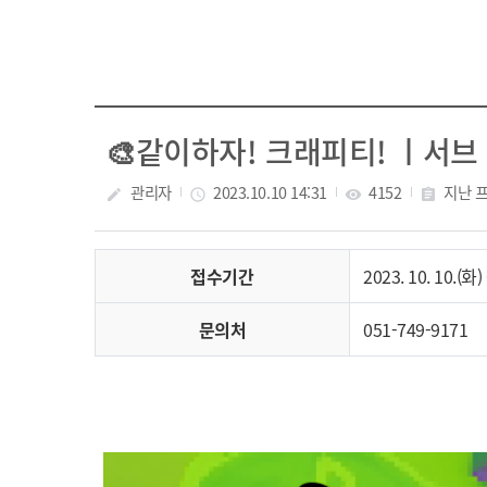
🎨같이하자! 크래피티! ㅣ서브
관리자
2023.10.10 14:31
4152
지난 
create
access_time
visibility
assignment
접수기간
2023. 10. 10.(화) 
문의처
051-749-9171