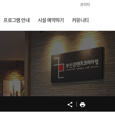
관리자
프로그램 안내
시설 예약하기
커뮤니티
공유
프린트
share
print