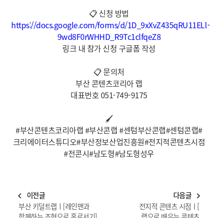
📋
신청 방법
https://docs.google.com/forms/d/1D_9xXvZ435qRU11ELl-
9wd8F0rWHHD_R9Tc1clfqeZ8
링크 내 참가 신청 구글폼 작성
📋
문의처
부산 콘텐츠코리아 랩
대표번호 051-749-9175
🖌
#부산콘텐츠코리아랩
#부산콘랩
#센텀부산콘랩
#센텀콘랩#
크리에이터스튜디오#부산정보산업진흥원#전지적콘텐츠시점
#전콘시#남도형#남도형성우
이전글
다음글
navigate_before
navigate_next
부산 키덜트랩ㅣ[레인맨과
전지적 콘텐츠 시점ㅣ[
함께하는 조형으로 홀로서기]
랩으로 배우는 콘텐츠