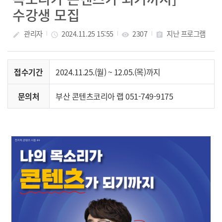
수강생 모집
관리자
2024.11.25 15:55
2307
지난 프로그램
create
access_time
visibility
assignment
접수기간
2024.11.25.(월) ~ 12.05.(목)까지
문의처
부산 콘텐츠코리아 랩 051-749-9175