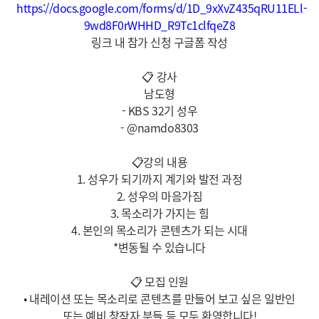
https://docs.google.com/forms/d/1D_9xXvZ435qRU11ELl-
9wd8F0rWHHD_R9Tc1clfqeZ8
링크 내 참가 신청 구글폼 작성
📋
강사
남도형
- KBS 32기 성우
- @namdo8303
📋
강의 내용
1. 성우가 되기까지 계기와 발전 과정
2. 성우의 마음가짐
3. 목소리가 가지는 힘
4. 본인의 목소리가 콘텐츠가 되는 시대
*변동될 수 있습니다
📋
모집 인원
• 내레이션 또는 목소리로 콘텐츠를 만들어 보고 싶은 일반인
또는 예비 창작자 분들 등 모두 환영합니다!