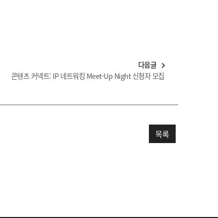
다음글
navigate_next
콘텐츠 커넥트: IP 네트워킹 Meet-Up Night 신청자 모집
목록