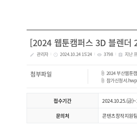
[2024 웹툰캠퍼스 3D 블렌더
관리자
2024.10.24 15:24
3798
지난 
create
access_time
visibility
assignment
2024 부산웹툰캠
첨부파일
참가신청서.hwp
접수기간
2024.10.25.(금)
문의처
콘텐츠창작지원팀 이지민 