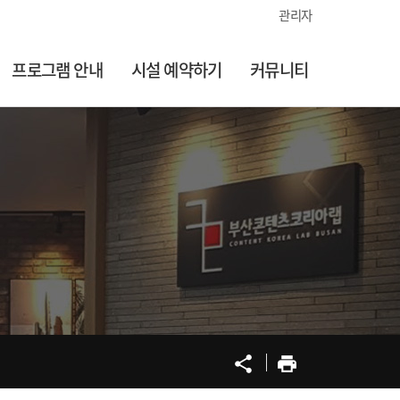
관리자
프로그램 안내
시설 예약하기
커뮤니티
공유
프린트
share
print