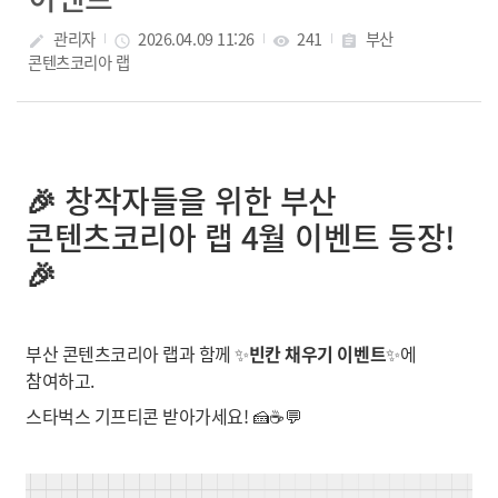
관리자
2026.04.09 11:26
241
부산
create
access_time
visibility
assignment
콘텐츠코리아 랩
🎉 창작자들을 위한 부산
콘텐츠코리아 랩 4월 이벤트 등장!
🎉
부산 콘텐츠코리아 랩과 함께 ✨
빈칸 채우기 이벤트
✨에
참여하고.
스타벅스 기프티콘 받아가세요! 🍰☕💬