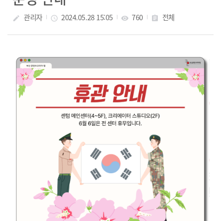
관리자
2024.05.28 15:05
760
전체
create
access_time
visibility
assignment