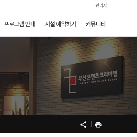
관리자
프로그램 안내
시설 예약하기
커뮤니티
공유
프린트
share
print