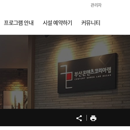
관리자
프로그램 안내
시설 예약하기
커뮤니티
공유
프린트
share
print